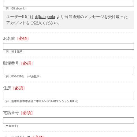
（例：@kabgenki）
ユーザーIDには
@kabgenki
より当選通知のメッセージを受け取った
アカウントをご記入ください。
お名前
［必須］
（例：熊本花子）
郵便番号
［必須］
（例：860-8516）（半角数字）
住所
［必須］
（例：熊本県熊本市西区二本木1-5-12 KABマンション101号）
電話番号
［必須］
（半角数字）