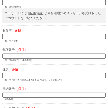
（例：@kabgenki）
ユーザーIDには
@kabgenki
より当選通知のメッセージを受け取った
アカウントをご記入ください。
お名前
［必須］
（例：熊本花子）
郵便番号
［必須］
（例：860-8516）（半角数字）
住所
［必須］
（例：熊本県熊本市西区二本木1-5-12 KABマンション101号）
電話番号
［必須］
（半角数字）