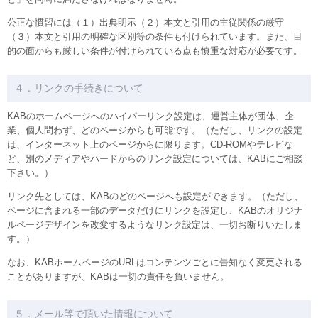
公正な慣習には（１）出典明示（２）本文と引用の主従関係の厳守
（３）本文と引用の明確な区別等の条件も付けられています。また、目
的の面からも厳しい条件が付けられている点も慎重な対応が必要です。
４．リンクの手続きについて
KABのホームページへのハイパーリンク設定は、運営主体が団体、企
業、個人問わず、どのページからも可能です。（ただし、リンクの設定
は、インターネット上のページからに限ります。CD-ROMやテレビな
ど、別のメディアやハードからのリンク設定については、KABにご相談
下さい。）
リンク先としては、KABのどのページへも設定ができます。（ただし、
ページに含まれる一部のデータだけにリンクを設定し、KABのオリジナ
ルページデザインを改変するようなリンク設定は、一切お断りいたしま
す。）
なお、KABホームページのURLはコンテンツごとに告知なく変更される
ことがありますが、KABは一切の責任を負いません。
５．メール等で頂いた情報について