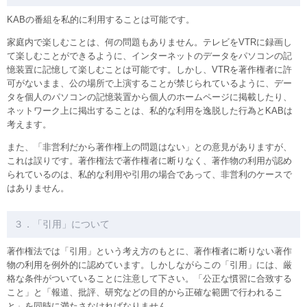
KABの番組を私的に利用することは可能です。
家庭内で楽しむことは、何の問題もありません。テレビをVTRに録画し
て楽しむことができるように、インターネットのデータをパソコンの記
憶装置に記憶して楽しむことは可能です。しかし、VTRを著作権者に許
可がないまま、公の場所で上演することが禁じられているように、デー
タを個人のパソコンの記憶装置から個人のホームページに掲載したり、
ネットワーク上に掲出することは、私的な利用を逸脱した行為とKABは
考えます。
また、「非営利だから著作権上の問題はない」との意見がありますが、
これは誤りです。著作権法で著作権者に断りなく、著作物の利用が認め
られているのは、私的な利用や引用の場合であって、非営利のケースで
はありません。
３．「引用」について
著作権法では「引用」という考え方のもとに、著作権者に断りない著作
物の利用を例外的に認めています。しかしながらこの「引用」には、厳
格な条件がついていることに注意して下さい。「公正な慣習に合致する
こと」と「報道、批評、研究などの目的から正確な範囲で行われるこ
と」を同時に満たさなければなりません。