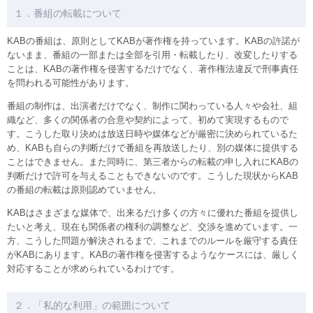
１．番組の転載について
KABの番組は、原則としてKABが著作権を持っています。KABの許諾が
ないまま、番組の一部または全部を引用・転載したり、改変したりする
ことは、KABの著作権を侵害するだけでなく、著作権法違反で刑事責任
を問われる可能性があります。
番組の制作は、出演者だけでなく、制作に関わっている人々や会社、組
織など、多くの関係者の合意や契約によって、初めて実現するもので
す。こうした取り決めは放送日時や媒体などが厳密に決められているた
め、KABも自らの判断だけで番組を再放送したり、別の媒体に提供する
ことはできません。また同時に、第三者からの転載の申し入れにKABの
判断だけで許可を与えることもできないのです。こうした現状からKAB
の番組の転載は原則認めていません。
KABはさまざまな媒体で、出来るだけ多くの方々に優れた番組を提供し
たいと考え、現在も関係者の権利の調整など、交渉を進めています。一
方、こうした問題が解決されるまで、これまでのルールを厳守する責任
がKABにあります。KABの著作権を侵害するようなケースには、厳しく
対応することが求められているわけです。
２．「私的な利用」の範囲について