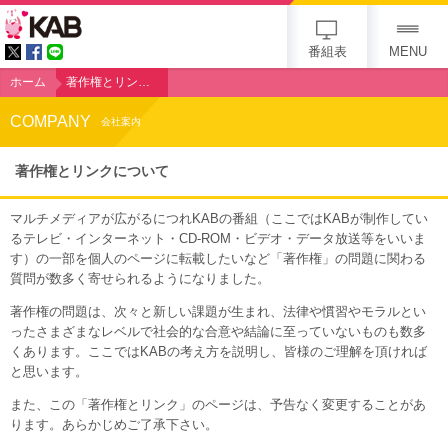
KAB
番組表
MENU
ホーム
著作権とリンクについて
COMPANY
会社案内
著作権とリンクについて
マルチメディアが広がるにつれKABの番組（ここではKABが制作してい
るテレビ・インターネット・CD-ROM・ビデオ・データ放送等をいいま
す）の一部を個人のページに転載したいなど「著作権」の問題に関わる
質問が数多く寄せられるようになりました。
著作権の問題は、次々と新しい課題が生まれ、法律や慣習やモラルとい
ったさまざまなレベルで社会的な合意や結論に至っていないものも数多
くあります。ここではKABの考え方を説明し、皆様のご理解を頂ければ
と思います。
また、この「著作権とリンク」のページは、予告なく変更することがあ
ります。あらかじめご了承下さい。