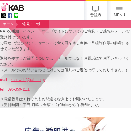
KAB
番組表
MENU
ホーム
ご意見・ご感想【FP】
KABの番組、イベント、ウェブサイトについてのご意見・ご感想をメールで
受け付けています。
お寄せいただいたメッセージには全て目を通し今後の番組制作等の参考にさ
せていただきます。
返答を要するご質問については、メールではなくお電話にてお問い合わせく
ださい。
（メールでのお問い合わせに対しては個別のご返答は行っておりません。）
mail :
kab_web@kab.co.jp
tel :
096-359-1111
※電話番号はくれぐれもお間違えなきようお願いいたします。
（受付時間：平日 月曜～金曜 午前9時半から午後6時まで）