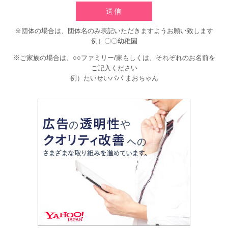
I
送信
f
y
※団体の場合は、団体名のみ表記いただきますようお願い致します
o
例）〇〇幼稚園
u
a
※ご家族の場合は、○○ファミリー/家もしくは、それぞれのお名前を
r
ご記入ください
e
例）たいせいパパ まおちゃん
a
h
u
m
a
n,
i
g
n
o
r
e
t
h
i