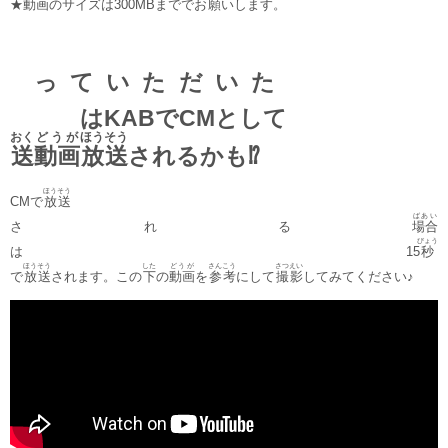
★
動画
のサイズは300MBまででお
願
いします。
っていただいた
はKABでCMとして
おく
どうが
ほうそう
送
動画
放送
されるかも⁉︎
ほうそう
CMで
放送
ばあい
される
場合
びょう
は15
秒
ほうそう
した
どうが
さんこう
さつえい
で
放送
されます。この
下
の
動画
を
参考
にして
撮影
してみてください♪