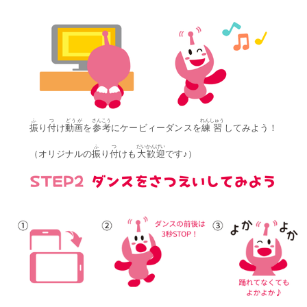
ふ
つ
どうが
さんこう
れんしゅう
振
り
付
け
動画
を
参考
にケービィーダンスを
練習
してみよう！
ふ
つ
だいかんげい
（オリジナルの
振
り
付
けも
大歓迎
です♪）