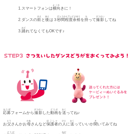
よこむ
1.スマートフォンは
横向
きに！
まえ
あと
びょうかんていどよゆう
も
さつえい
2.ダンスの
前
と
後
は３
秒間程度余裕
を
持
って
撮影
してね
おど
3.
踊
れてなくてもOKです♪
おうぼ
さつえい
どうが
おく
応募
フォームから
撮影
した
動画
を
送
ってね♪
とう
かあ
ほごしゃ
ひと
おく
き
お
父
さんかお
母
さんなど
保護者
の
人
に
送
っていいか
聞
いてみてね
どうが
ねが