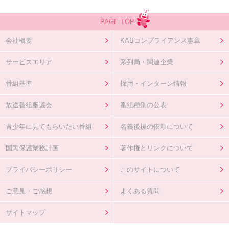
s
f
PAGE TOP
i
e
会社概要
KABコンプライアンス憲章
l
d
サービスエリア
系列局・関連企業
番組基準
採用・インターン情報
放送番組審議会
番組種別の公表
青少年に見てもらいたい番組
名義後援の依頼について
国民保護業務計画
著作権とリンクについて
プライバシーポリシー
このサイトについて
ご意見・ご感想
よくある質問
サイトマップ