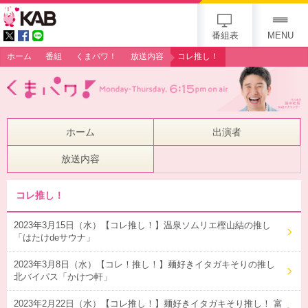
gogo 25th KAB
番組表
MENU
ホーム
番組
くまパワ！
放送内容
コレ推し！
ホーム
出演者
放送内容
コレ推し！
2023年3月15日（水）【コレ推し！】温泉ソムリエ樫山結の推し
「はたけdeサウナ」
2023年3月8日（水）【コレ！推し！】麺好きイタガキそりの推し
北バイパス「かけつ軒」
2023年2月22日（水）【コレ推し！】麺好きイタガキそり推し！ 富