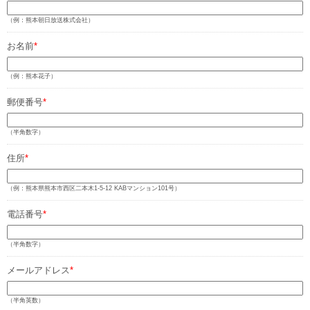
（例：熊本朝日放送株式会社）
お名前
*
（例：熊本花子）
郵便番号
*
（半角数字）
住所
*
（例：熊本県熊本市西区二本木1-5-12 KABマンション101号）
電話番号
*
（半角数字）
メールアドレス
*
（半角英数）