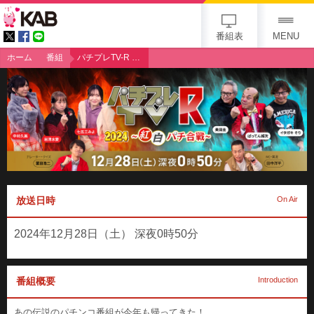
gogo 25th KAB
番組表
MENU
ホーム
番組
パチプレTV-R 2024 〜紅白パチ合戦〜
放送日時
On Air
2024年12月28日（土） 深夜0時50分
番組概要
Introduction
あの伝説のパチンコ番組が今年も帰ってきた！