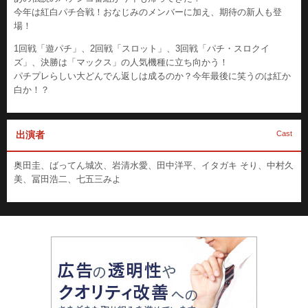
今年は紅白パチ合戦！おなじみのメンバーに加え、期待の新人も登
場！
1回戦「遊パチ」、2回戦「スロット」、3回戦「パチ・スロクイ
ズ」、決勝は「マックス」の人気機種に立ち向かう！
パチプレらしい大どんでん返しは成るのか？今年最後に笑うのは紅か
白か！？
出演者
Cast
奥田圭、ばってん城次、岩清水愛、田中洋平、イタガキ そり、中村久
美、冨田浩二、七五三みよ