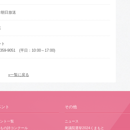
本朝日放送
店
ント
359-9051 (平日：10:00～17:00)
«一覧に戻る
ベント
その他
ント一覧
ニュース
もの詩コンクール
衆議院選挙2024くまもと