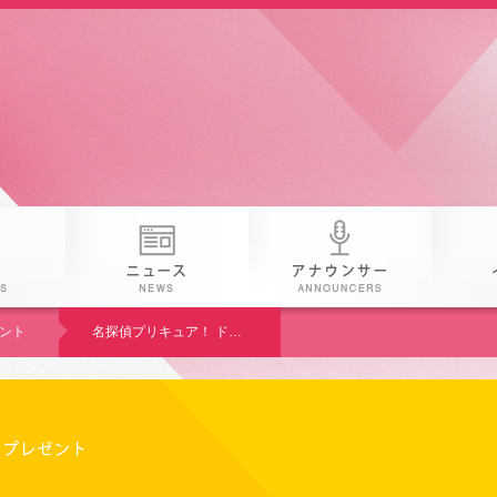
番組
ニュース
アナウン
ント
名探偵プリキュア！ ドリームステージ♪ 熊本公演