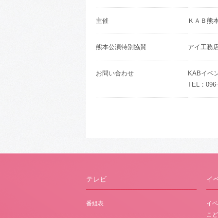
主催
ＫＡＢ熊
熊本公演特別協賛
アイ工務
お問い合わせ
KABイベ
TEL：096-
テレビ
イ
番組表
イベ
こど