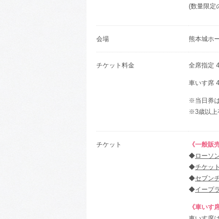
(数量限定
会場
熊本城ホ
チケット料金
全席指定 4
車いす席 4
※当日券は
※3歳以
チケット
《一般販売 
◆
ローソ
◆
チケッ
◆
セブン
◆
イープ
《車いす席 
車いす席