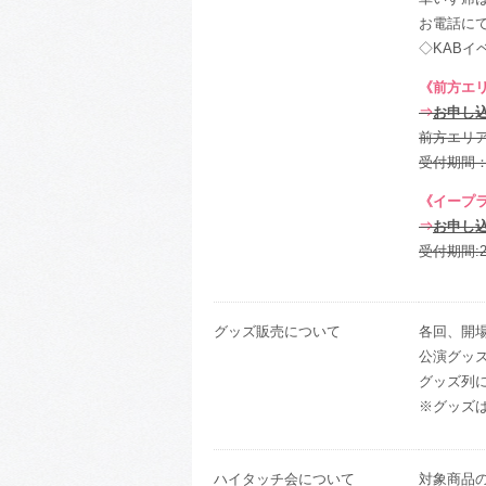
お電話に
◇KABイベ
《前方エリ
⇒
お申し
前方エリ
受付期間：7/0
《イープ
⇒
お申し
受付期間:202
グッズ販売について
各回、開
公演グッ
グッズ列
※グッズ
ハイタッチ会について
対象商品