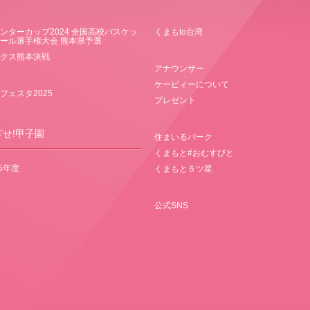
ンターカップ2024 全国高校バスケッ
くまもto台湾
ール選手権大会 熊本県予選
クス熊本決戦
アナウンサー
ケービィーについて
フェスタ2025
プレゼント
ざせ!甲子園
住まいるパーク
くまもと#おむすびと
25年度
くまもと５ツ星
公式SNS