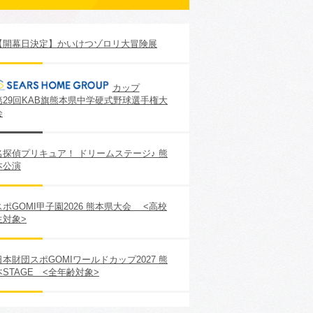
【開幕日決定】かいけつゾロリ大冒険展
カップ
第29回KAB旗熊本県中学硬式野球選手権大
会
名探偵プリキュア！ ドリームステージ♪ 熊
本公演
スポGOMI甲子園2026 熊本県大会 <高校
生対象>
日本財団スポGOMIワールドカップ2027 熊
本STAGE <全年齢対象>