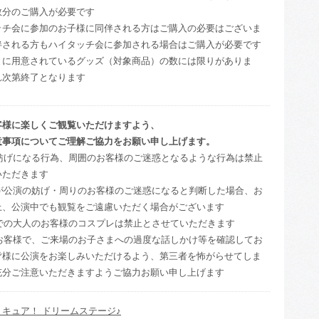
数分のご購入が必要です
ッチ会に参加のお子様に同伴される方はご購入の必要はございま
伴される方もハイタッチ会に参加される場合はご購入が必要です
とに用意されているグッズ（対象商品）の数には限りがありま
れ次第終了となります
客様に楽しくご観覧いただけますよう、
意事項についてご理解ご協力をお願い申し上げます。
妨げになる行為、周囲のお客様のご迷惑となるような行為は禁止
いただきます
が公演の妨げ・周りのお客様のご迷惑になると判断した場合、お
上、公演中でも観覧をご遠慮いただく場合がございます
での大人のお客様のコスプレは禁止とさせていただきます
お客様で、ご来場のお子さまへの過度な話しかけ等を確認してお
皆様に公演をお楽しみいただけるよう、第三者を怖がらせてしま
充分ご注意いただきますようご協力お願い申し上げます
キュア！ ドリームステージ♪