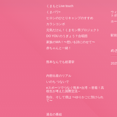
くまもとLive touch
くまパワ+
ウィ
トボ
ヒロシのひとりキャンプのすすめ
ホー
カラシコンボ
元気だけん！くまモン県プロジェクト
駅前
DO YOU のうぎょう？合唱団
家族のWA！〜想いを詩にのせて〜
赤ちゃんと一緒！
め
熊本なんでも総選挙
20
内密出産のリアル
いのち つないで
eスポーツでつなぐ熊本×台湾 ～密着！高
校生が考えた国際交流～
告白、そして僕は 〜ゆりかごに預けられ
て〜
過去の番組