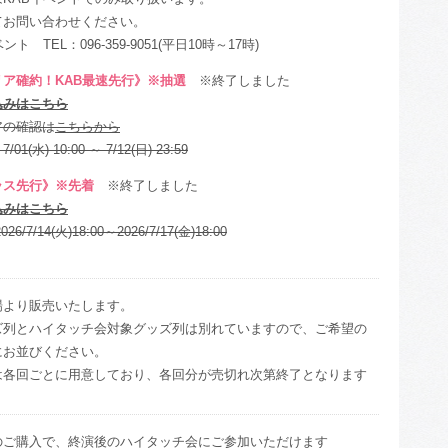
てお問い合わせください。
ント TEL：096-359-9051(平日10時～17時)
ア確約！KAB最速先行》※抽選
※終了しました
込みはこちら
アの確認は
こちらから
1(水) 10:00 ～ 7/12(日) 23:59
ラス先行》※先着
※終了しました
込みはこちら
6/7/14(火)18:00～2026/7/17(金)18:00
場より販売いたします。
ズ列とハイタッチ会対象グッズ列は別れていますので、ご希望の
にお並びください。
は各回ごとに用意しており、各回分が売切れ次第終了となります
のご購入で、終演後のハイタッチ会にご参加いただけます