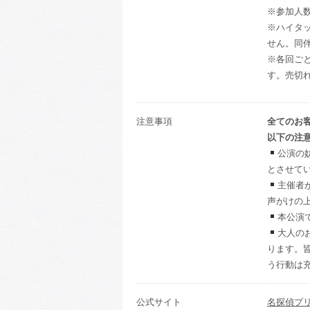
※参加人
※ハイタ
せん。同
※各回ご
す。売切
注意事項
全てのお
以下の注
公演の
とさせて
主催者
声がけの
本公演
大人の
ります。
う行動は
公式サイト
名探偵プリ