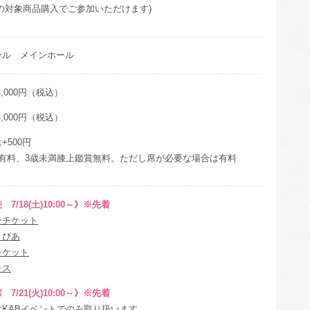
の対象商品購入でご参加いただけます)
ール メインホール
,000円（税込）
,000円（税込）
+500円
上有料、3歳未満膝上鑑賞無料。ただし席が必要な場合は有料
7/18(土)10:00～》※先着
ンチケット
トぴあ
チケット
ラス
7/21(火)10:00～》※先着
はKABイベントでのみ取り扱います。