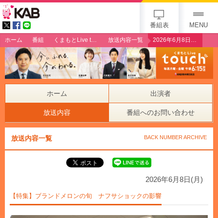
gogo 25th KAB
番組表
MENU
ホーム
番組
くまもとLive touch
放送内容一覧
2026年6月8日（月）【特集】ブランドメロンの旬 ナフサショックの影響
ホーム
出演者
放送内容
番組へのお問い合わせ
放送内容一覧
BACK NUMBER ARCHIVE
2026年6月8日(月)
【特集】ブランドメロンの旬 ナフサショックの影響