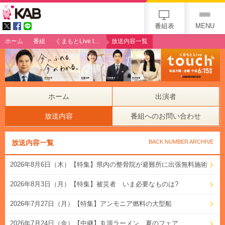
gogo 25th KAB
番組表
MENU
ホーム
番組
くまもとLive touch
放送内容一覧
ホーム
出演者
放送内容
番組へのお問い合わせ
放送内容一覧
BACK NUMBER ARCHIVE
2026年8月6日（木）【特集】県内の整骨院が避難所に出張無料施術
2026年8月3日（月）【特集】被災者 いま必要なものは?
2026年7月27日（月）【特集】アンモニア燃料の大型船
2026年7月24日（金）【中継】丸源ラーメン 夏のフェア