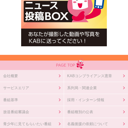
PAGE TOP
会社概要
KABコンプライアンス憲章
サービスエリア
系列局・関連企業
番組基準
採用・インターン情報
放送番組審議会
番組種別の公表
青少年に見てもらいたい番組
名義後援の依頼について