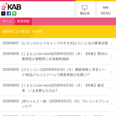
KAB
番組表
MENU
ホーム
更新情報
WHAT'S NEW
更新情報
2026/08/07
[ヒロシのひとりキャンプのすすめ]ヒロシと太の愛車自慢
2026/08/06
[くまもとLive touch]2026年8月6日（木）【特集】県内の
整骨院が避難所に出張無料施術
2026/08/05
[カラシコンボ]2026年8月4日（火）囲碁将棋と本音トー
ク!絶品グルメとゲームで囲碁将棋が丸裸に!?
2026/08/03
[くまもとLive touch]2026年8月3日（月）【特集】被災
者 いま必要なものは?
2026/08/02
[赤ちゃんと一緒！]2026年8月2日（日）プレコンセプショ
ンケア