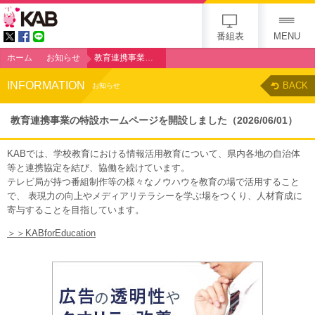
KAB
番組表
MENU
ホーム
お知らせ
教育連携事業の特設ホームページを開設しました
INFORMATION
BACK
お知らせ
教育連携事業の特設ホームページを開設しました
（2026/06/01）
KABでは、学校教育における情報活用教育について、県内各地の自治体
等と連携協定を結び、協働を続けています。
テレビ局が持つ番組制作等の様々なノウハウを教育の場で活用すること
で、 表現力の向上やメディアリテラシーを学ぶ場をつくり、人材育成に
寄与することを目指しています。
＞＞KABforEducation