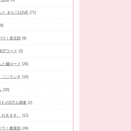
と まち♡LOVE
(71)
8)
パワ！美活部
(9)
HOTワード
(3)
もと麺ロード
(26)
！〇〇ランチ
(10)
人
(20)
さむの5万人調査
(2)
、行きます。
(12)
パワ！農業部
(24)