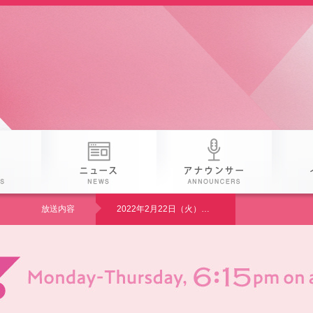
 25th KAB
番組
ニュース
アナウン
放送内容
2022年2月22日（火）【特集】新熊本駅物語～市電沿線散歩・健軍終点のソノサキがあった!?～