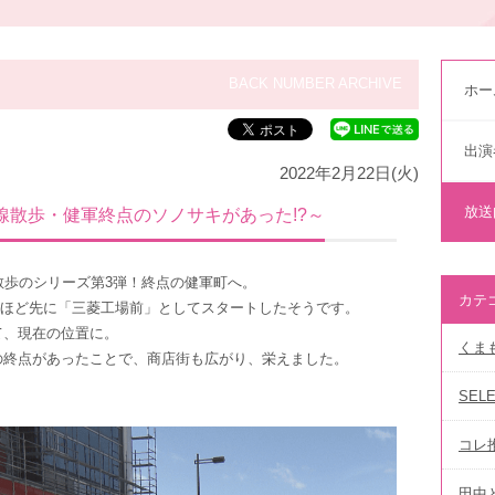
BACK NUMBER ARCHIVE
ホー
出演
2022年2月22日(火)
放送
線散歩・健軍終点のソノサキがあった!?～
散歩のシリーズ第3弾！終点の健軍町へ。
カテ
0ｍほど先に「三菱工場前」としてスタートしたそうです。
て、現在の位置に。
くま
の終点があったことで、商店街も広がり、栄えました。
SEL
コレ
田中