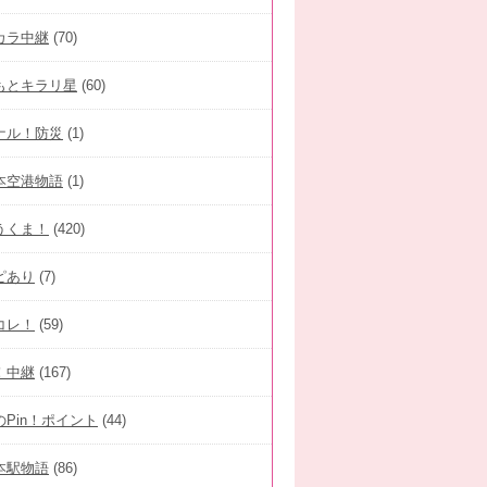
カラ中継
(70)
もとキラリ星
(60)
ナル！防災
(1)
本空港物語
(1)
うくま！
(420)
ピあり
(7)
コレ！
(59)
！中継
(167)
のPin！ポイント
(44)
本駅物語
(86)