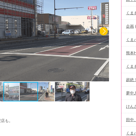
くまも
企画
(
くま
熊本
くま
超絶
夢中
けん
田中
貨店も。
くま