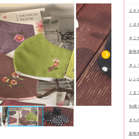
エキ
くま
キニ
新熊
きょ
レシ
くま
旬感
まち
新熊