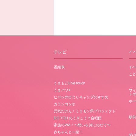
テレビ
イ
番組表
イベ
こど
くまもとLive touch
くまパワ+
ウィ
トボ
ヒロシのひとりキャンプのすすめ
ホー
カラシコンボ
元気だけん！くまモン県プロジェクト
駅前
DO YOU のうぎょう？合唱団
家族のWA！〜想いを詩にのせて〜
赤ちゃんと一緒！
め