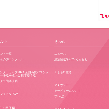
ベント
その他
ント一覧
ニュース
もの詩コンクール
衆議院選挙2024くまもと
ンターカップ2024 全国高校バスケッ
くまもto台湾
ール選手権大会 熊本県予選
クス熊本決戦
アナウンサー
ケービィーについて
フェスタ2025
プレゼント
ざせ!甲子園