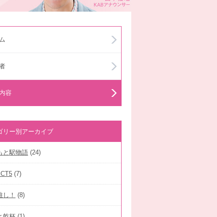
ム
者
内容
ゴリー別アーカイブ
もと駅物語
(24)
ECT5
(7)
推し！
(8)
と乾杯
(1)