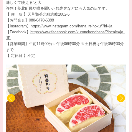
味しくて映える”と大
評判！苓北町民や噂を聞いた観光客などにも人気の店です。
【 住 所 】天草郡苓北町志岐1002-5
【お問合せ】080-6470-6388
【Instagram】
https://www.instagram.com/hana_reihoku/?hl=ja
【Facebook】
https://www.facebook.com/kuronekonohana/?locale=ja_
JP
【営業時間】午前11時00分～午後06時00分 ※土日祝は午後05時00分
まで
【 定休日 】不定