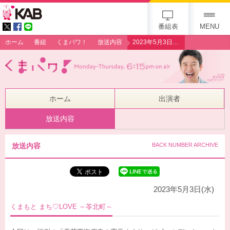
gogo 25th KAB
番組表
MENU
ホーム
番組
くまパワ！
放送内容
2023年5月3日（水・祝）【特集】くまもと まち♡LOVE ～苓北町～
ホーム
出演者
放送内容
放送内容
BACK NUMBER ARCHIVE
2023年5月3日(水)
くまもと まち♡LOVE ～苓北町～