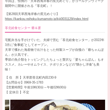
今回は、恒例の「天草西海岸春の窯元めぐり」がゴールデンウィーク
期間中に開催される『苓北町』！
【第28回天草西海岸春の窯元めぐり】
https://kankou.reihoku-kumamoto.jp/kiji0031129/index.html
苓北給食センター 爺＆婆
宅配弁当を手がけていた、夫婦で営む「苓北給食センター」が2022年
3月に“食事処”としてオープン。
天草で獲れた海産物で出汁をとった特製スープが自慢の「爺ちゃんぽ
ん」が人気です。
季節の魚介類をトッピングしたちょっと贅沢な「婆ちゃんぽん」もオ
ススメ。カレーやオムライス、ナポリタンなどの“懐かし洋食”も美
味！
【 住 所 】天草郡苓北町内田230-9
【お問合せ】0969-35-1783
【営業時間】午前10時30分～午後02時00分
【 定休日 】不定