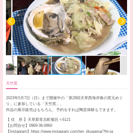
天竺窯
2023年5月7日（日）まで開催中の「第28回天草西海岸春の窯元めぐ
り」に参加している「天竺窯」。
作品の展示販売はもちろん、予約をすれば陶芸体験もできます。
【 住 所 】天草郡苓北町都呂々6121
【お問合せ】0969-36-0860
【Instagram】
https://www.instagram.com/ten_jikugama/?hl=ja