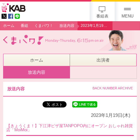
gogo 25th KAB
番組表
MENU
ホーム
番組
くまパワ！
放送内容
2023年1月19日（木）【きょうくま！】下江津ピザ屋TANPOPO内にオープン おしゃれ雑貨店「MoiMoi」
ホーム
出演者
放送内容
放送内容
BACK NUMBER ARCHIVE
2023年1月19日(木)
【きょうくま！】下江津ピザ屋TANPOPO内にオープン おしゃれ雑貨
店「MoiMoi」