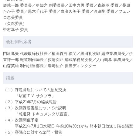
嵯峨一郎 委員長／勇知之 副委員長／田中力男 委員／森義臣 委員／桑原
たか子 委員／黒木千代子 委員／白瀬久美子 委員／渡邉剛 委員／フェレ
ロ恵美委員
（欠席委員）
中村幸子 委員
会社側出席者
門垣逸夫 代表取締役社長／植田義浩 顧問／黒田礼次郎 編成業務局長／伊
東謙一郎 報道制作局長／荻清次郎 編成業務局次長／入山義孝 事務局長／
山森英雄 制作担当部長／道崎祐介 担当ディレクター
議題
（１）課題番組についての意見交換
「駅前ＴＶ サタブラ」
（２）平成21年7月の編成報告
（３）次回課題番組についての説明
「報道発 ドキュメンタリ宣言」
（４）次回開催予定
平成21年7月1日水曜日 午前10時30分から 熊本朝日放送３階会議室
（５）審議会に対する諮問・報告