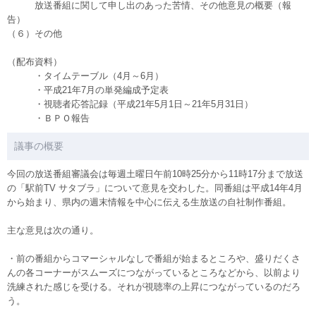
放送番組に関して申し出のあった苦情、その他意見の概要（報
告）
（６）その他
（配布資料）
・タイムテーブル（4月～6月）
・平成21年7月の単発編成予定表
・視聴者応答記録（平成21年5月1日～21年5月31日）
・ＢＰＯ報告
議事の概要
今回の放送番組審議会は毎週土曜日午前10時25分から11時17分まで放送
の「駅前TV サタブラ」について意見を交わした。同番組は平成14年4月
から始まり、県内の週末情報を中心に伝える生放送の自社制作番組。
主な意見は次の通り。
・前の番組からコマーシャルなしで番組が始まるところや、盛りだくさ
んの各コーナーがスムーズにつながっているところなどから、以前より
洗練された感じを受ける。それが視聴率の上昇につながっているのだろ
う。