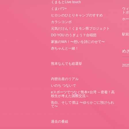
くまもとLive touch
くまパワ+
ウィ
トボ
ヒロシのひとりキャンプのすすめ
ホー
カラシコンボ
元気だけん！くまモン県プロジェクト
駅前
DO YOU のうぎょう？合唱団
家族のWA！〜想いを詩にのせて〜
赤ちゃんと一緒！
め
熊本なんでも総選挙
20
内密出産のリアル
いのち つないで
eスポーツでつなぐ熊本×台湾 ～密着！高
校生が考えた国際交流～
告白、そして僕は 〜ゆりかごに預けられ
て〜
過去の番組