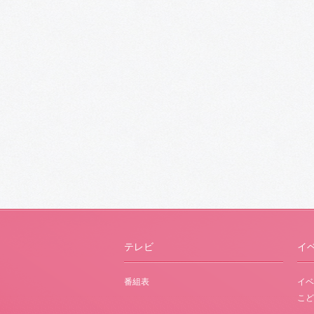
テレビ
イ
番組表
イベ
こど