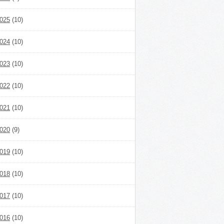
025
(10)
024
(10)
023
(10)
022
(10)
021
(10)
020
(9)
019
(10)
018
(10)
017
(10)
016
(10)