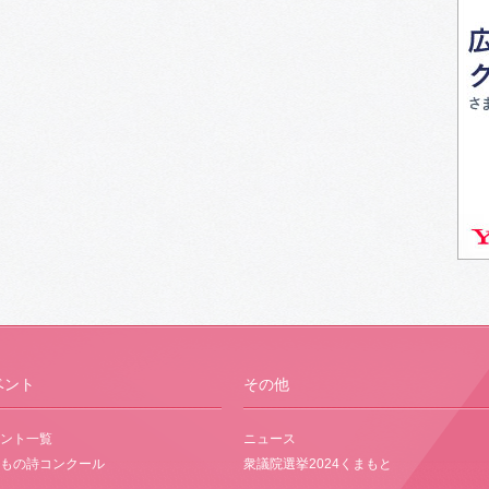
ベント
その他
ント一覧
ニュース
もの詩コンクール
衆議院選挙2024くまもと