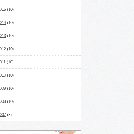
015
(10)
014
(10)
013
(10)
012
(10)
011
(10)
010
(10)
009
(10)
008
(10)
007
(3)