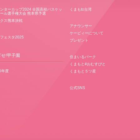
ンターカップ2024 全国高校バスケッ
くまもto台湾
ール選手権大会 熊本県予選
クス熊本決戦
アナウンサー
ケービィーについて
フェスタ2025
プレゼント
ざせ!甲子園
住まいるパーク
くまもと#おむすびと
25年度
くまもと５ツ星
公式SNS