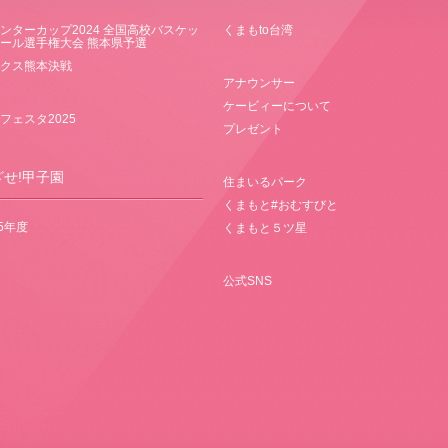
ンターカップ2024 全国高校バスケッ
くまもto台湾
ール選手権大会 熊本県予選
クス熊本決戦
アナウンサー
ケービィーについて
フェスタ2025
プレゼント
ざせ!甲子園
住まいるパーク
くまもと#おむすびと
25年度
くまもと５ツ星
公式SNS