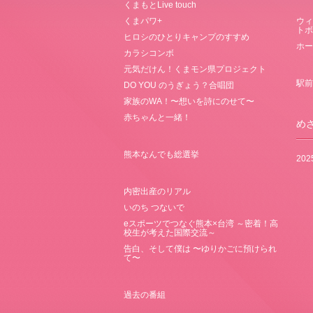
くまもとLive touch
くまパワ+
ウィ
トボ
ヒロシのひとりキャンプのすすめ
ホー
カラシコンボ
元気だけん！くまモン県プロジェクト
駅前
DO YOU のうぎょう？合唱団
家族のWA！〜想いを詩にのせて〜
赤ちゃんと一緒！
め
熊本なんでも総選挙
20
内密出産のリアル
いのち つないで
eスポーツでつなぐ熊本×台湾 ～密着！高
校生が考えた国際交流～
告白、そして僕は 〜ゆりかごに預けられ
て〜
過去の番組