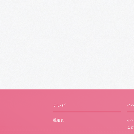
テレビ
イ
番組表
イベ
こど