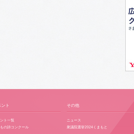
ベント
その他
ント一覧
ニュース
もの詩コンクール
衆議院選挙2024くまもと