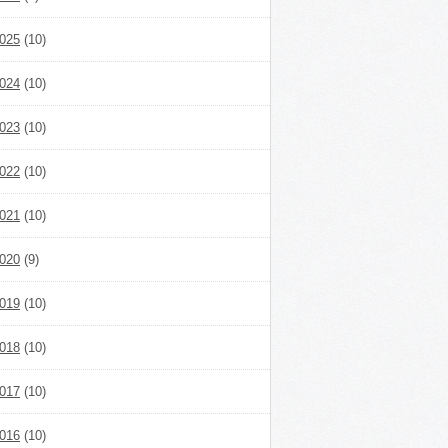
025
(10)
024
(10)
023
(10)
022
(10)
021
(10)
020
(9)
019
(10)
018
(10)
017
(10)
016
(10)