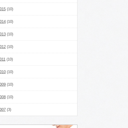
015
(10)
014
(10)
013
(10)
012
(10)
011
(10)
010
(10)
009
(10)
008
(10)
007
(3)