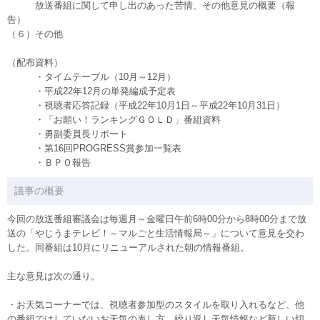
放送番組に関して申し出のあった苦情、その他意見の概要（報
告）
（６）その他
（配布資料）
・タイムテーブル（10月～12月）
・平成22年12月の単発編成予定表
・視聴者応答記録（平成22年10月1日～平成22年10月31日）
・「お願い！ランキングＧＯＬＤ」番組資料
・勇副委員長リポート
・第16回PROGRESS賞参加一覧表
・ＢＰＯ報告
議事の概要
今回の放送番組審議会は毎週月～金曜日午前6時00分から8時00分まで放
送の「やじうまテレビ！～マルごと生活情報局～」について意見を交わ
した。同番組は10月にリニューアルされた朝の情報番組。
主な意見は次の通り。
・お天気コーナーでは、視聴者参加型のスタイルを取り入れるなど、他
の番組ではしていないお天気の表し方、繰り返し天気情報など新しい切