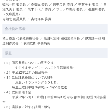
嵯峨一郎 委員長 ／ 森義臣 委員 ／ 田中力男 委員 ／ 中村幸子 委員 ／ 白
瀬久美子 委員 ／ 黒木千代子 委員 ／ フェレロ恵美 委員 ／ 渡邉剛 委員
（欠席委員）
勇知之 副委員長 ／ 吉崎輝喜 委員
会社側出席者
植田義浩 代表取締役社長 ／ 黒田礼次郎 編成業務局長 ／ 伊東謙一郎 報
道制作局長 ／ 荻清次郎 事務局長
議題
（１）課題番組についての意見交換
「やじうまテレビ！～マルごと生活情報局～」
（２）平成22年12月の編成報告
（３）次回課題番組についての説明
「お願い！ランキングＧＯＬＤ」
毎週土曜日午後7時00分～7時54分放送
（４）次回開催予定
平成22年12月1日水曜日 午前10時30分から 熊本朝日放送３階会議
室
（５）審議会に対する諮問・報告