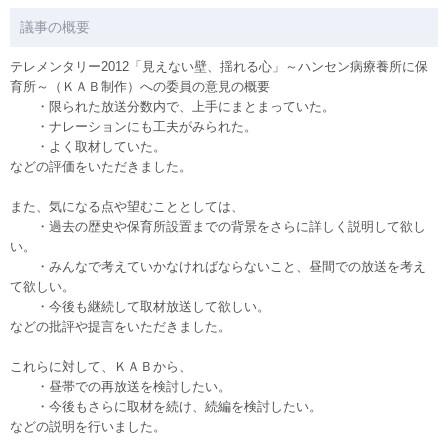
議事の概要
テレメンタリー2012「見えない壁、揺れる心」～ハンセン病療養所に保
育所～（ＫＡＢ制作）への委員の意見の概要
・限られた放送分数内で、上手にまとまっていた。
・ナレーションにも工夫がみられた。
・よく取材していた。
などの評価をいただきました。
また、気になる点や望むこととしては、
・過去の歴史や保育所設置までの背景をさらに詳しく説明して欲し
い。
・みんなで考えていかなければならないこと、昼間での放送を考え
て欲しい。
・今後も継続して取材放送して欲しい。
などの批評や提言をいただきました。
これらに対して、ＫＡＢから、
・昼帯での再放送を検討したい。
・今後もさらに取材を続け、続編を検討したい。
などの説明を行いました。