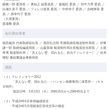
嵯峨一郎 委員長 ／ 勇知之 副委員長 ／ 森義臣 委員 ／ 田中力男 委員 ／
白瀬久美子 委員 ／ フェレロ恵美 委員 ／ 中村幸子 委員 ／ 吉崎輝喜 委
員 ／ 原幸代子 委員
（欠席委員）
渡邉剛 委員
会社側出席者
植田義浩 代表取締役社長 ／ 黒田礼次郎 常務取締役報道制作局長 ／ 伊東
謙一郎 取締役編成局長 ／ 山森英雄 報道制作局次長報道担当部長 ／ 土屋
孝博 報道制作局（「見えない壁、揺れる心」担当ディレクター） ／ 松本
輝彰 番組審議会事務局長
議題
（１）テレメンタリー2012
「見えない壁、揺れる心」～ハンセン病療養所に保育所～（ＫＡ
Ｂ制作）
放送日時：5月22日（火） 26時15分から26時45分まで
（２）平成24年6月単発編成状況
平成24年5月視聴者応答状況等の報告