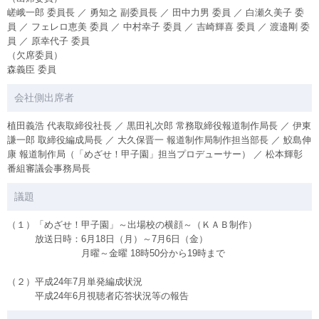
嵯峨一郎 委員長 ／ 勇知之 副委員長 ／ 田中力男 委員 ／ 白瀬久美子 委
員 ／ フェレロ恵美 委員 ／ 中村幸子 委員 ／ 吉崎輝喜 委員 ／ 渡邉剛 委
員 ／ 原幸代子 委員
（欠席委員）
森義臣 委員
会社側出席者
植田義浩 代表取締役社長 ／ 黒田礼次郎 常務取締役報道制作局長 ／ 伊東
謙一郎 取締役編成局長 ／ 大久保晋一 報道制作局制作担当部長 ／ 鮫島伸
康 報道制作局（「めざせ！甲子園」担当プロデューサー） ／ 松本輝彰
番組審議会事務局長
議題
（１）「めざせ！甲子園」～出場校の横顔～（ＫＡＢ制作）
放送日時：6月18日（月）～7月6日（金）
月曜～金曜 18時50分から19時まで
（２）平成24年7月単発編成状況
平成24年6月視聴者応答状況等の報告