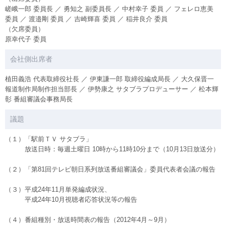
嵯峨一郎 委員長 ／ 勇知之 副委員長 ／ 中村幸子 委員 ／ フェレロ恵美
委員 ／ 渡邉剛 委員 ／ 吉崎輝喜 委員 ／ 稲井良介 委員
（欠席委員）
原幸代子 委員
会社側出席者
植田義浩 代表取締役社長 ／ 伊東謙一郎 取締役編成局長 ／ 大久保晋一
報道制作局制作担当部長 ／ 伊勢康之 サタブラプロデューサー ／ 松本輝
彰 番組審議会事務局長
議題
（１）「駅前ＴＶ サタブラ」
放送日時：毎週土曜日 10時から11時10分まで（10月13日放送分）
（２）「第81回テレビ朝日系列放送番組審議会」委員代表者会議の報告
（３）平成24年11月単発編成状況、
平成24年10月視聴者応答状況等の報告
（４）番組種別・放送時間表の報告（2012年4月～9月）