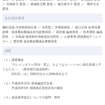
／ 石崎眞弓 委員 ／ 鹿瀬島正剛 委員 ／ 楠元香代子 委員 ／ 櫻井文夫
委員
会社側出席者
磯松浩滋 代表取締役社長 ／ 永田英二 常務取締役 ／ 坂口正純 役員待遇
総務・放送番組審議会担当総務局長 ／ 高田徹 編成局長 ／ 松本輝彰 編成
部長 ／ 矢島誠 報道制作局報道担当部長 ／ 土屋孝博 課題番組ディレク
ター ／ 豊田豊 放送番組審議会事務局長
議題
（１）課題番組
『テレメンタリー2014 壁よ、さようなら～ハンセン病元患者と子
どもたち～』（熊本朝日放送制作）
9月2日（火）26時15分から26時45分まで
（２）平成26年10月 単発編成予定表、
平成26年9月 視聴者応答状況等の報告
（３）放送基準改正についての諮問・答申