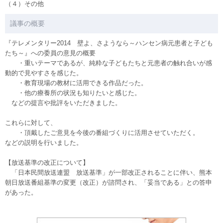
（４）その他
議事の概要
『テレメンタリー2014 壁よ、さようなら～ハンセン病元患者と子ども
たち～』への委員の意見の概要
・重いテーマであるが、純粋な子どもたちと元患者の触れ合いが感
動的で見やすさを感じた。
・教育現場の教材に活用できる作品だった。
・他の療養所の状況も知りたいと感じた。
などの提言や批評をいただきました。
これらに対して、
・頂戴したご意見を今後の番組づくりに活用させていただく。
などの説明を行いました。
【放送基準の改正について】
「日本民間放送連盟 放送基準」が一部改正されることに伴い、熊本
朝日放送番組基準の変更（改正）が諮問され、「妥当である」との答申
があった。