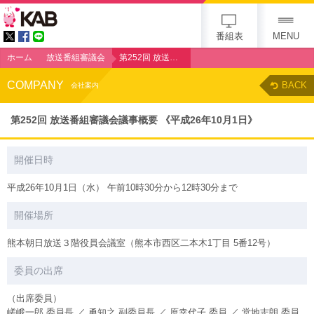
KAB
番組表
MENU
ホーム
放送番組審議会
第252回 放送番組審議会議事概要 《平成26年10月1日》
COMPANY
BACK
会社案内
第252回 放送番組審議会議事概要 《平成26年10月1日》
開催日時
平成26年10月1日（水） 午前10時30分から12時30分まで
開催場所
熊本朝日放送３階役員会議室（熊本市西区二本木1丁目 5番12号）
委員の出席
（出席委員）
嵯峨一郎 委員長 ／ 勇知之 副委員長 ／ 原幸代子 委員 ／ 堂地志朗 委員