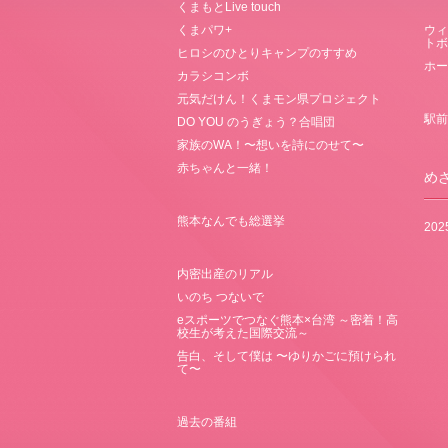
くまもとLive touch
くまパワ+
ウィ
トボ
ヒロシのひとりキャンプのすすめ
ホー
カラシコンボ
元気だけん！くまモン県プロジェクト
駅前
DO YOU のうぎょう？合唱団
家族のWA！〜想いを詩にのせて〜
赤ちゃんと一緒！
め
熊本なんでも総選挙
20
内密出産のリアル
いのち つないで
eスポーツでつなぐ熊本×台湾 ～密着！高
校生が考えた国際交流～
告白、そして僕は 〜ゆりかごに預けられ
て〜
過去の番組