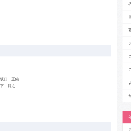
 坂口 正純
岩下 範之
2