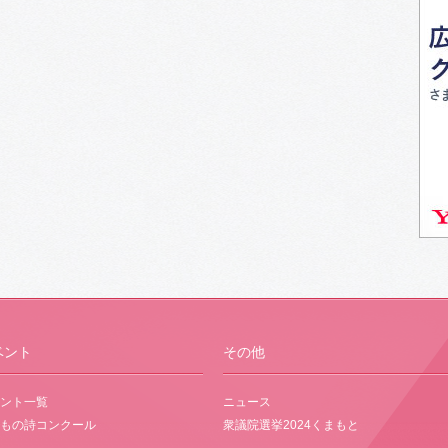
ベント
その他
ント一覧
ニュース
もの詩コンクール
衆議院選挙2024くまもと