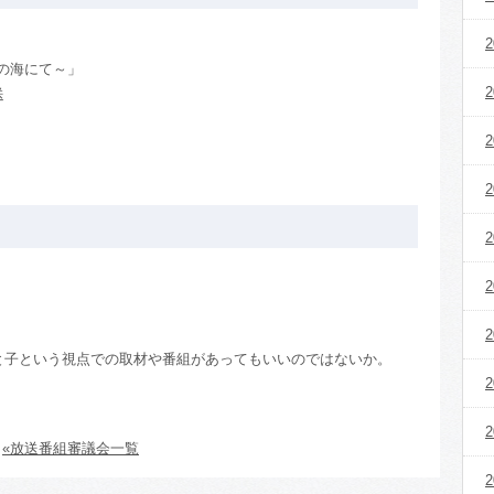
2
の海にて～」
2
送
2
2
2
2
。
2
と子という視点での取材や番組があってもいいのではないか。
2
2
«放送番組審議会一覧
2