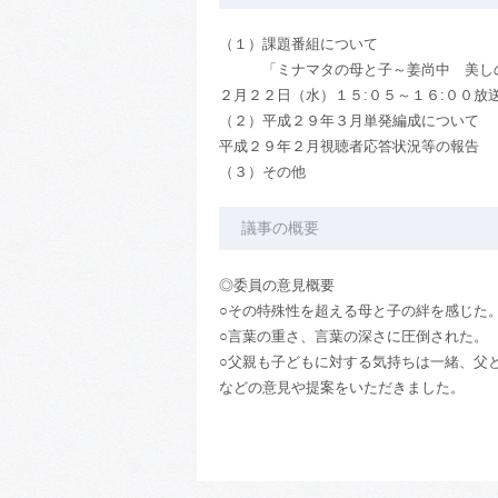
（１）課題番組について
「ミナマタの母と子～姜尚中 美し
２月２２日（水）１５:０５～１６:００放
（２）平成２９年３月単発編成について
平成２９年２月視聴者応答状況等の報告
（３）その他
議事の概要
◎委員の意見概要
○その特殊性を超える母と子の絆を感じた
○言葉の重さ、言葉の深さに圧倒された。
○父親も子どもに対する気持ちは一緒、父
などの意見や提案をいただきました。