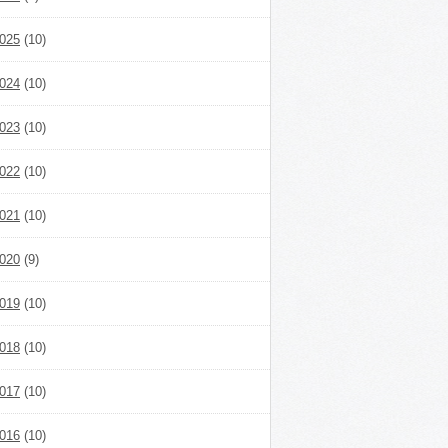
025
(10)
024
(10)
023
(10)
022
(10)
021
(10)
020
(9)
019
(10)
018
(10)
017
(10)
016
(10)