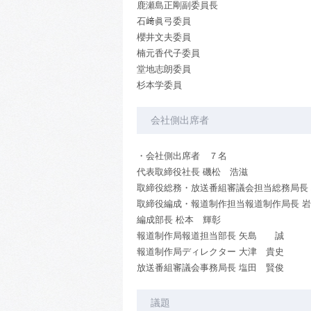
鹿瀬島正剛副委員長
石﨑眞弓委員
櫻井文夫委員
楠元香代子委員
堂地志朗委員
杉本学委員
会社側出席者
・会社側出席者 ７名
代表取締役社長 磯松 浩滋
取締役総務・放送番組審議会担当総務局長
取締役編成・報道制作担当報道制作局長 
編成部長 松本 輝彰
報道制作局報道担当部長 矢島 誠
報道制作局ディレクター 大津 貴史
放送番組審議会事務局長 塩田 賢俊
議題