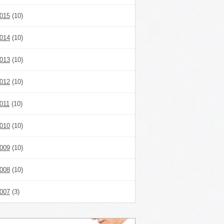
015
(10)
014
(10)
013
(10)
012
(10)
011
(10)
010
(10)
009
(10)
008
(10)
007
(3)