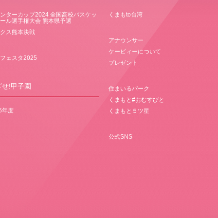
ンターカップ2024 全国高校バスケッ
くまもto台湾
ール選手権大会 熊本県予選
クス熊本決戦
アナウンサー
ケービィーについて
フェスタ2025
プレゼント
ざせ!甲子園
住まいるパーク
くまもと#おむすびと
25年度
くまもと５ツ星
公式SNS