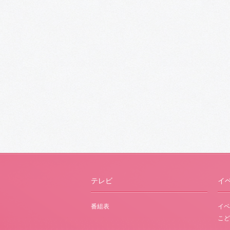
テレビ
イ
番組表
イベ
こど