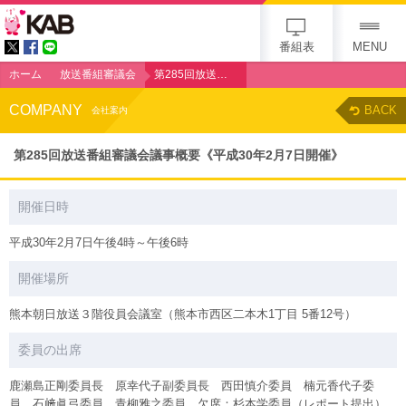
KAB
番組表
MENU
ホーム
放送番組審議会
第285回放送番組審議会議事概要《平成30年2月7日開催》
COMPANY
BACK
会社案内
第285回放送番組審議会議事概要《平成30年2月7日開催》
開催日時
平成30年2月7日午後4時～午後6時
開催場所
熊本朝日放送３階役員会議室（熊本市西区二本木1丁目 5番12号）
委員の出席
鹿瀬島正剛委員長 原幸代子副委員長 西田慎介委員 楠元香代子委
員 石﨑眞弓委員 青柳雅之委員 欠席：杉本学委員（レポート提出）