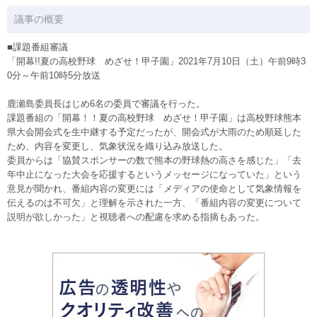
議事の概要
■課題番組審議
「開幕!!夏の高校野球 めざせ！甲子園」2021年7月10日（土）午前9時3
0分～午前10時5分放送
鹿瀬島委員長はじめ6名の委員で審議を行った。
課題番組の「開幕！！夏の高校野球 めざせ！甲子園」は高校野球熊本
県大会開会式を生中継する予定だったが、開会式が大雨のため順延した
ため、内容を変更し、気象状況を織り込み放送した。
委員からは「協賛スポンサーの数で熊本の野球熱の高さを感じた」「去
年中止になった大会を応援するというメッセージになっていた」という
意見が聞かれ、番組内容の変更には「メディアの使命として気象情報を
伝えるのは不可欠」と理解を示された一方、「番組内容の変更について
説明が欲しかった」と視聴者への配慮を求める指摘もあった。