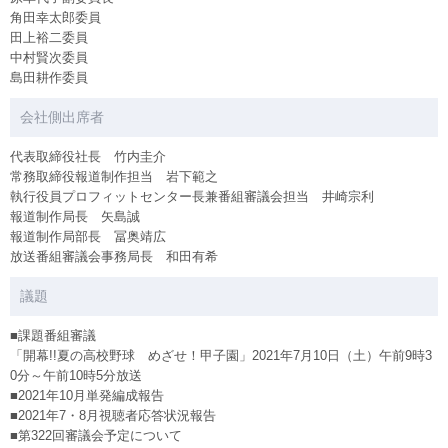
⻆田幸太郎委員
田上裕二委員
中村賢次委員
島田耕作委員
会社側出席者
代表取締役社長 竹内圭介
常務取締役報道制作担当 岩下範之
執行役員プロフィットセンター長兼番組審議会担当 井崎宗利
報道制作局長 矢島誠
報道制作局部長 冨奥靖広
放送番組審議会事務局長 和田有希
議題
■課題番組審議
「開幕!!夏の高校野球 めざせ！甲子園」2021年7月10日（土）午前9時3
0分～午前10時5分放送
■2021年10月単発編成報告
■2021年7・8月視聴者応答状況報告
■第322回審議会予定について