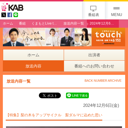
gogo 25th KAB
番組表
MENU
ホーム
番組
くまもとLive touch
放送内容一覧
2024年12月6日（金）【特集】梨の木をアップサイクル 梨ダルマに込めた思い
ホーム
出演者
放送内容
番組へのお問い合わせ
放送内容一覧
BACK NUMBER ARCHIVE
2024年12月6日(金)
【特集】梨の木をアップサイクル 梨ダルマに込めた思い