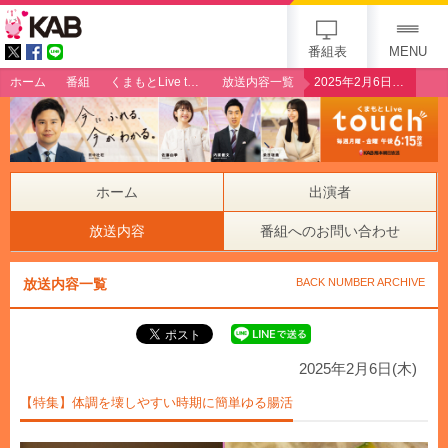
gogo 25th KAB
番組表
MENU
ホーム
番組
くまもとLive touch
放送内容一覧
2025年2月6日（木）【特集】体調を壊しやすい時期に簡単ゆる腸活
ホーム
出演者
放送内容
番組へのお問い合わせ
放送内容一覧
BACK NUMBER ARCHIVE
2025年2月6日(木)
【特集】体調を壊しやすい時期に簡単ゆる腸活