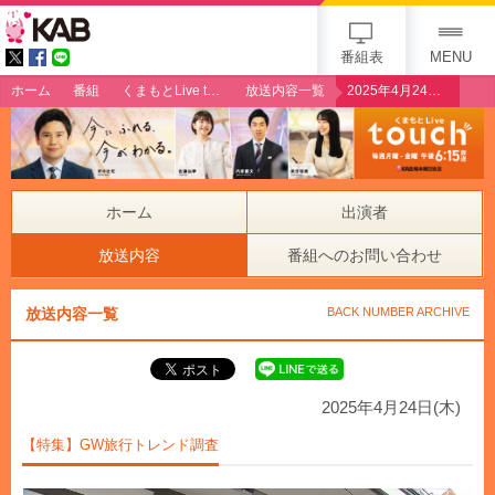
gogo 25th KAB
番組表
MENU
ホーム
番組
くまもとLive touch
放送内容一覧
2025年4月24日（木）【特集】GW旅行トレンド調査
ホーム
出演者
放送内容
番組へのお問い合わせ
放送内容一覧
BACK NUMBER ARCHIVE
2025年4月24日(木)
【特集】GW旅行トレンド調査