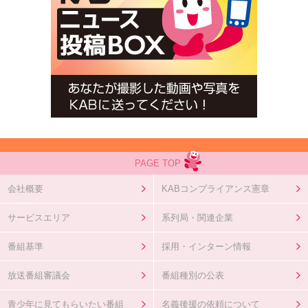
PAGE TOP
会社概要
KABコンプライアンス憲章
サービスエリア
系列局・関連企業
番組基準
採用・インターン情報
放送番組審議会
番組種別の公表
青少年に見てもらいたい番組
名義後援の依頼について