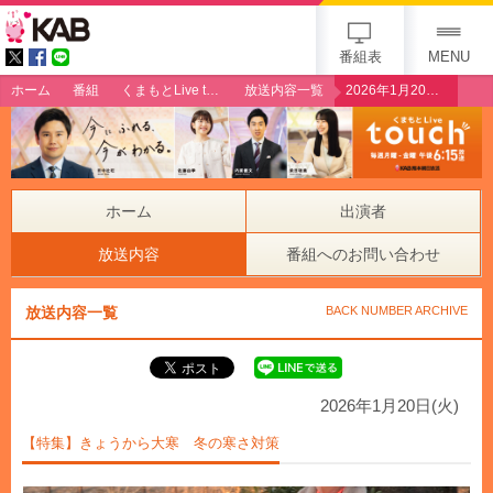
gogo 25th KAB
番組表
MENU
ホーム
番組
くまもとLive touch
放送内容一覧
2026年1月20日（火）【特集】きょうから大寒 冬の寒さ対策
ホーム
出演者
放送内容
番組へのお問い合わせ
放送内容一覧
BACK NUMBER ARCHIVE
2026年1月20日(火)
【特集】きょうから大寒 冬の寒さ対策