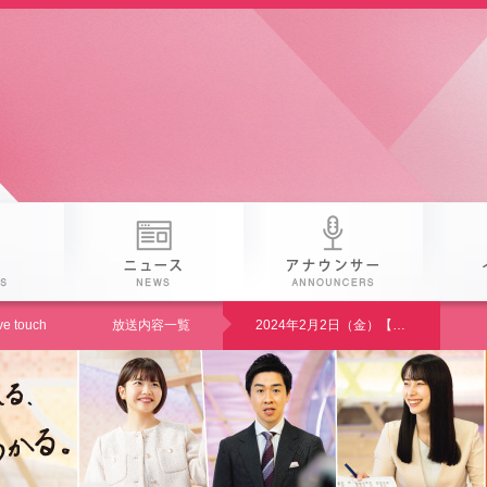
 25th KAB
番組
ニュース
アナウン
 touch
放送内容一覧
2024年2月2日（金）【中継】人吉球磨のひなまつり あすから