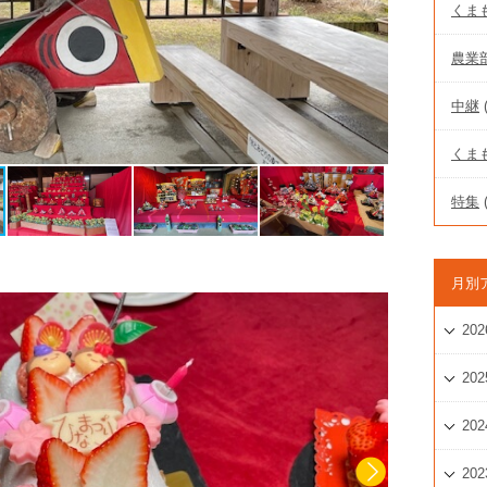
くま
農業
中継
(
くまも
特集
(
月別
202
202
202
202