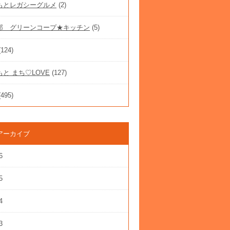
もとレガシーグルメ
(2)
部 グリーンコープ★キッチン
(5)
124)
と まち♡LOVE
(127)
495)
アーカイブ
6
5
4
3