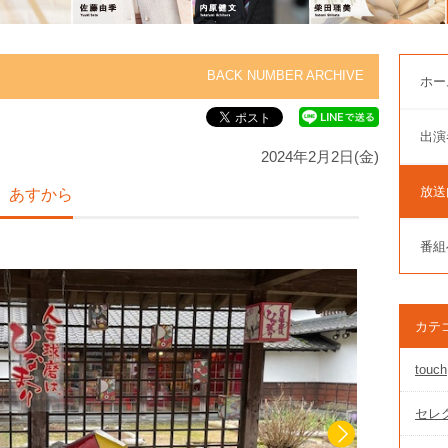
BACK NUMBER ARCHIVE
ホー
出演
2024年2月2日(金)
放送
 あすから
番組
カテ
touch
セレク