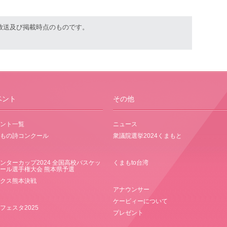
放送及び掲載時点のものです。
ベント
その他
ント一覧
ニュース
もの詩コンクール
衆議院選挙2024くまもと
ンターカップ2024 全国高校バスケッ
くまもto台湾
ール選手権大会 熊本県予選
クス熊本決戦
アナウンサー
ケービィーについて
フェスタ2025
プレゼント