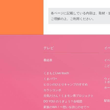
各ページに記載している内容は、取材・
ご理解の上、ご利用ください。
テレビ
イ
番組表
イベ
こど
くまもとLive touch
くまパワ+
ウィ
トボ
ヒロシのひとりキャンプのすすめ
ホー
カラシコンボ
元気だけん！くまモン県プロジェクト
駅前
DO YOU のうぎょう？合唱団
家族のWA！〜想いを詩にのせて〜