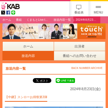
gogo 25th KAB
番組表
MENU
ホーム
番組
くまもとLive touch
放送内容一覧
2024年8月23日（金）【中継】スシローお得祭第3弾
ホーム
出演者
放送内容
番組へのお問い合わせ
放送内容一覧
BACK NUMBER ARCHIVE
2024年8月23日(金)
【中継】スシローお得祭第3弾