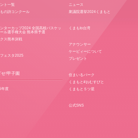
ント一覧
ニュース
もの詩コンクール
衆議院選挙2024くまもと
ンターカップ2024 全国高校バスケッ
くまもto台湾
ール選手権大会 熊本県予選
クス熊本決戦
アナウンサー
ケービィーについて
フェスタ2025
プレゼント
ざせ!甲子園
住まいるパーク
くまもと#おむすびと
25年度
くまもと５ツ星
公式SNS