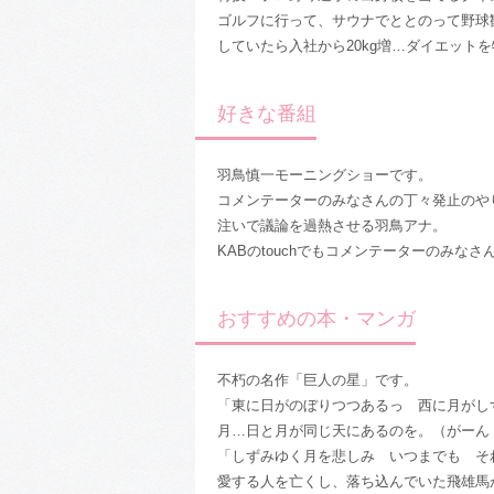
ゴルフに行って、サウナでととのって野球
していたら入社から20kg増…ダイエット
好きな番組
羽鳥慎一モーニングショーです。
コメンテーターのみなさんの丁々発止のや
注いで議論を過熱させる羽鳥アナ。
KABのtouchでもコメンテーターのみ
おすすめの本・マンガ
不朽の名作「巨人の星」です。
「東に日がのぼりつつあるっ 西に月がし
月…日と月が同じ天にあるのを。（がーん
「しずみゆく月を悲しみ いつまでも そ
愛する人を亡くし、落ち込んでいた飛雄馬