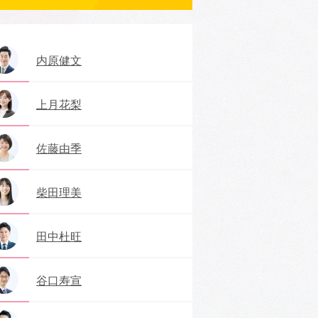
内原健文
上月花梨
佐藤由季
柴田理美
田中杜旺
谷口寿宣