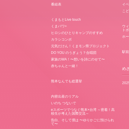
番組表
イベ
こど
くまもとLive touch
くまパワ+
ウィ
トボ
ヒロシのひとりキャンプのすすめ
ホー
カラシコンボ
元気だけん！くまモン県プロジェクト
駅前
DO YOU のうぎょう？合唱団
家族のWA！〜想いを詩にのせて〜
赤ちゃんと一緒！
め
熊本なんでも総選挙
20
内密出産のリアル
いのち つないで
eスポーツでつなぐ熊本×台湾 ～密着！高
校生が考えた国際交流～
告白、そして僕は 〜ゆりかごに預けられ
て〜