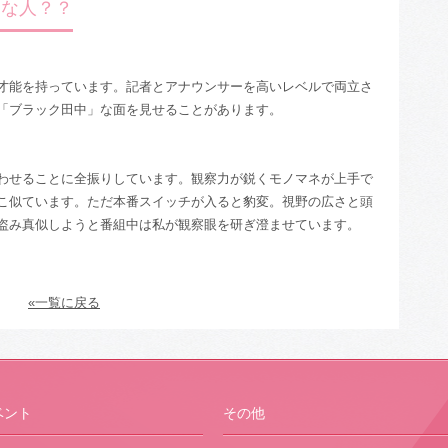
んな人？？
才能を持っています。記者とアナウンサーを高いレベルで両立さ
「ブラック田中」な面を見せることがあります。
わせることに全振りしています。観察力が鋭くモノマネが上手で
こ似ています。ただ本番スイッチが入ると豹変。視野の広さと頭
盗み真似しようと番組中は私が観察眼を研ぎ澄ませています。
«一覧に戻る
ベント
その他