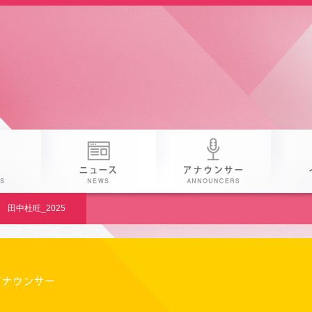
 25th KAB
番組
ニュース
アナウン
田中杜旺_2025