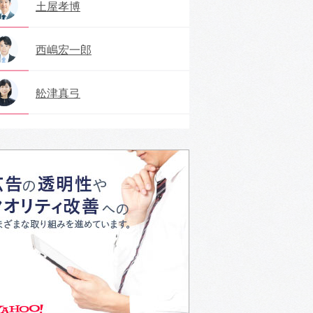
土屋孝博
西嶋宏一郎
舩津真弓