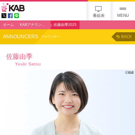
gogo 25th KAB
番組表
MENU
ホーム
KABアナウンサー
佐藤由季2025
ANNOUNCERS
BACK
アナウンサー
佐藤由季
Yuuki Satou