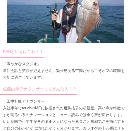
KABといえばこれ！！
「賑やかなスタジオ」
常に会話と笑顔が絶えません。緊張感ある空間だからこそオフの時間を
大切に過ごしています。
佐藤由季アナウンサーってどんな人？？
・
田中杜旺アナウンサー
入社半年でtouchのMCに抜擢された度胸抜群の超新星。高い声が特徴で
すが明るい系のナレーションとニュース読みでは全く声が変わります。
いい意味で小学生がそのまま大人になった素直さと無邪気さを前にする
と自分の心がいかに汚れたかよく分かります。カラオケの十八番はリト