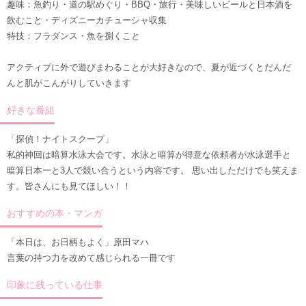
趣味：魚釣り・道の駅めぐり・BBQ・旅行・美味しいビールと日本酒を
飲むこと・ディズニーカチューシャ収集
特技：フラダンス・魚を捌くこと
アクティブに外で遊びまわることが大好きなので、夏が近づくとだんだ
んと肌がこんがりしていきます
好きな番組
「探偵！ナイトスクープ」
私的神回は暗算水泳大会です。水泳と暗算が得意な依頼者が水泳選手と
暗算日本一と3人で競い合うという内容です。 思い出しただけでも笑えま
す。皆さんにも見てほしい！！
おすすめの本・マンガ
「本日は、お日柄もよく」原田マハ
言葉の持つ力を改めて感じられる一冊です
印象に残っている仕事