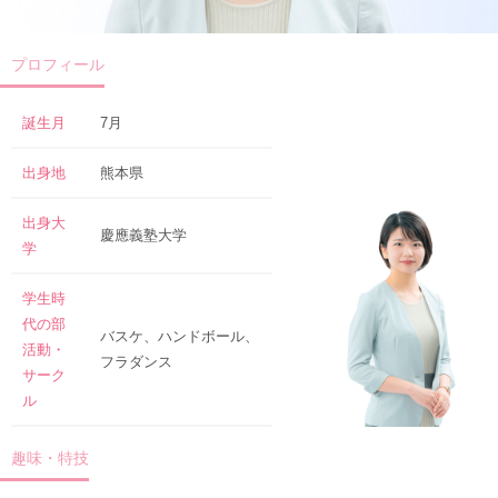
プロフィール
誕生月
7月
出身地
熊本県
出身大
慶應義塾大学
学
学生時
代の部
バスケ、ハンドボール、
活動・
フラダンス
サーク
ル
趣味・特技