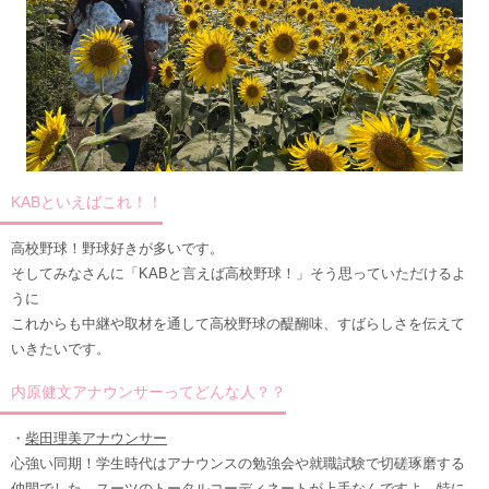
KABといえばこれ！！
高校野球！野球好きが多いです。
そしてみなさんに「KABと言えば高校野球！」そう思っていただけるよ
うに
これからも中継や取材を通して高校野球の醍醐味、すばらしさを伝えて
いきたいです。
内原健文アナウンサーってどんな人？？
・
柴田理美アナウンサー
心強い同期！学生時代はアナウンスの勉強会や就職試験で切磋琢磨する
仲間でした。スーツのトータルコーディネートが上手なんですよ。特に