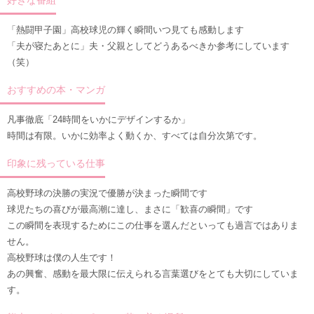
好きな番組
「熱闘甲子園」高校球児の輝く瞬間いつ見ても感動します
「夫が寝たあとに」夫・父親としてどうあるべきか参考にしています
（笑）
おすすめの本・マンガ
凡事徹底「24時間をいかにデザインするか」
時間は有限。いかに効率よく動くか、すべては自分次第です。
印象に残っている仕事
高校野球の決勝の実況で優勝が決まった瞬間です
球児たちの喜びが最高潮に達し、まさに「歓喜の瞬間」です
この瞬間を表現するためにこの仕事を選んだといっても過言ではありま
せん。
高校野球は僕の人生です！
あの興奮、感動を最大限に伝えられる言葉選びをとても大切にしていま
す。