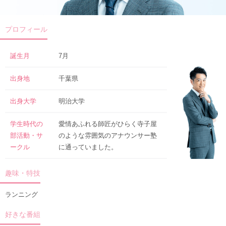
プロフィール
誕生月
7月
出身地
千葉県
出身大学
明治大学
学生時代の
愛情あふれる師匠がひらく寺子屋
部活動・サ
のような雰囲気のアナウンサー塾
ークル
に通っていました。
趣味・特技
ランニング
好きな番組