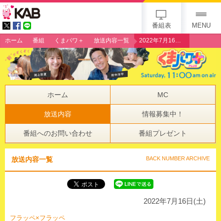
gogo 25th KAB
番組表
MENU
ホーム
番組
くまパワ＋
放送内容一覧
2022年7月16日（土）暑すぎる夏に！ バリエーション豊富な「氷活」5連発！
ホーム
MC
放送内容
情報募集中！
番組へのお問い合わせ
番組プレゼント
放送内容一覧
BACK NUMBER ARCHIVE
2022年7月16日(土)
フラッペ×フラッペ