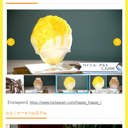
【Instagram】
https://www.instagram.com/frappe_frappe_/
みるくせーきのお店 Fuu