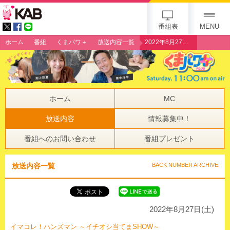
gogo 25th KAB
番組表
MENU
ホーム
番組
くまパワ＋
放送内容一覧
2022年8月27日（土）イマコレ！ハンズマン ～イチオシ当てまSHOW～
ホーム
MC
放送内容
情報募集中！
番組へのお問い合わせ
番組プレゼント
放送内容一覧
BACK NUMBER ARCHIVE
2022年8月27日(土)
イマコレ！ハンズマン ～イチオシ当てまSHOW～