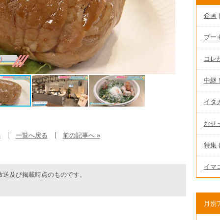
企画
(
プー
コレが
中継
イタ
おせ
へ
一覧へ戻る
前の記事へ »
特集
(
イマ
放送及び掲載時点のものです。
月別