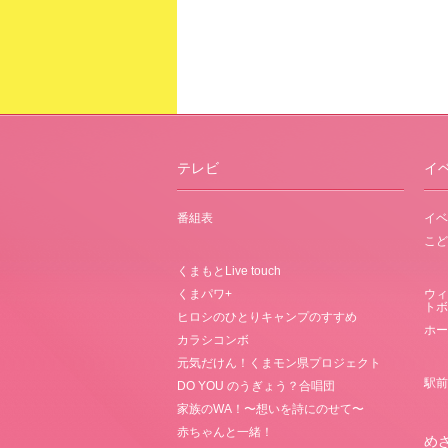
テレビ
イ
番組表
イベ
こど
くまもとLive touch
くまパワ+
ウィ
トボ
ヒロシのひとりキャンプのすすめ
ホー
カラシコンボ
元気だけん！くまモン県プロジェクト
駅前
DO YOU のうぎょう？合唱団
家族のWA！〜想いを詩にのせて〜
赤ちゃんと一緒！
め