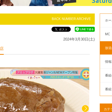
BACK NUMBER ARCHIVE
ホー
MC
2024年3月30日(土)
放送
店
情報
番組
番組
カテ