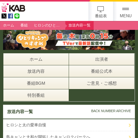
gogo 25th KAB
番組表
MENU
ホーム
番組
ヒロシのひとりキャンプのすすめ
放送内容一覧
ホーム
出演者
放送内容
番組公式本
番組BGM
ご意見・ご感想
特別番組
放送内容一覧
BACK NUMBER ARCHIVE
ヒロシと太の愛車自慢
島キャンと大和が開拓したキャンロクパークへ