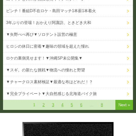
ピンチ！番組D不在ロケ・島田マッチ1本薪1本着火
3年ぶりの登場！おかえり阿諏訪、ときどき大和
▼矢野ぺぺ再び▼ソロテント設営の極意
ヒロシの休日に密着▼趣味の領域を超えた憧れ
ロケの裏側見せます！▼沖縄SP未公開集▼
▼スギ。の新たな挑戦▼物流への憧れと野望
▼チャークロス素材検証▼最適な布はどれだ！？
▼完全プライベート▼大自然感じる北海道バイク旅
1
2
3
4
5
6
…
8
Next »