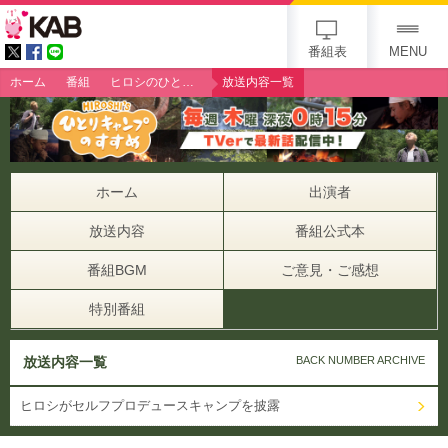
gogo 25th KAB
番組表
MENU
ホーム
番組
ヒロシのひとりキャンプのすすめ
放送内容一覧
ホーム
出演者
放送内容
番組公式本
番組BGM
ご意見・ご感想
特別番組
放送内容一覧
BACK NUMBER ARCHIVE
ヒロシがセルフプロデュースキャンプを披露