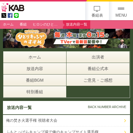
gogo 25th KAB
番組表
MENU
ホーム
番組
ヒロシのひとりキャンプのすすめ
放送内容一覧
ホーム
出演者
放送内容
番組公式本
番組BGM
ご意見・ご感想
特別番組
放送内容一覧
BACK NUMBER ARCHIVE
俺の焚き火選手権 視聴者大会
ふもとっぱらキャンプ場で俺のキャンプサイト選手権