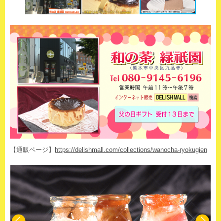
【通販ページ】
https://delishmall.com/collections/wanocha-ryokugien