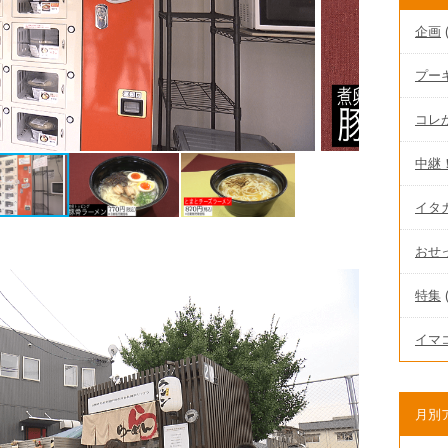
企画
(
プー
コレが
中継
イタ
おせ
特集
(
イマ
月別