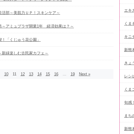
エキ
！美活部～美肌力ＵＰ！スキンケア～
くま
物語～アミュプラザ開業1年 経済効果は？～
キニ
満喫！「くじゅう花公園」
新熊
！～新緑楽しむ古民家カフェ～
きょ
10
11
12
13
14
15
16
…
19
Next »
レシ
くま
旬感
まち
新熊