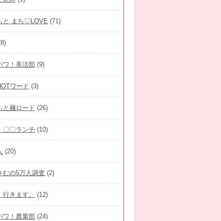
と まち♡LOVE
(71)
8)
パワ！美活部
(9)
HOTワード
(3)
もと麺ロード
(26)
！〇〇ランチ
(10)
人
(20)
さむの5万人調査
(2)
、行きます。
(12)
パワ！農業部
(24)