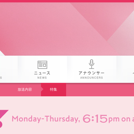
 25th KAB
番組
ニュース
アナウン
放送内容
特集