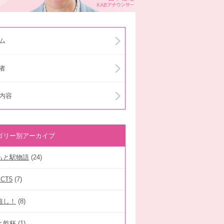
ム
者
内容
ゴリー別アーカイブ
もと駅物語
(24)
ECT5
(7)
推し！
(8)
と乾杯
(1)