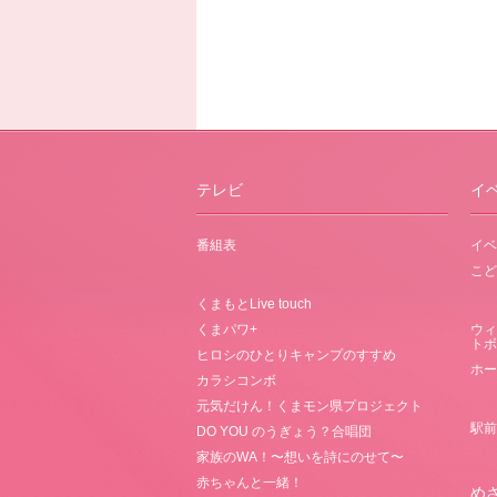
テレビ
イ
番組表
イベ
こど
くまもとLive touch
くまパワ+
ウィ
トボ
ヒロシのひとりキャンプのすすめ
ホー
カラシコンボ
元気だけん！くまモン県プロジェクト
駅前
DO YOU のうぎょう？合唱団
家族のWA！〜想いを詩にのせて〜
赤ちゃんと一緒！
め