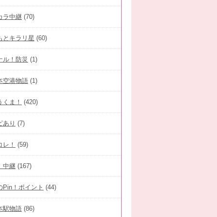
カラ中継
(70)
もとキラリ星
(60)
ナル！防災
(1)
本空港物語
(1)
うくま！
(420)
ピあり
(7)
コレ！
(59)
！中継
(167)
のPin！ポイント
(44)
本駅物語
(86)