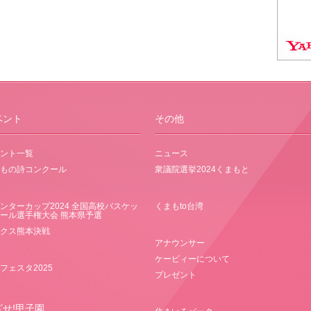
ベント
その他
ント一覧
ニュース
もの詩コンクール
衆議院選挙2024くまもと
ンターカップ2024 全国高校バスケッ
くまもto台湾
ール選手権大会 熊本県予選
クス熊本決戦
アナウンサー
ケービィーについて
フェスタ2025
プレゼント
ざせ!甲子園