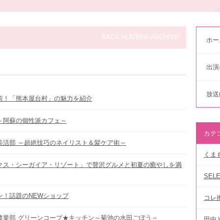
BACK NUMBER ARCHIVE
ホー
出演
放送
直前！「熊本屋台村」の魅力を紹介
！～阿蘇の個性派カフェ～
カテ
！美活部 ～超絶技巧のネイリスト＆髪ケア術～
くま
ニックス・シーガイア・リゾート」で贅沢グルメと初夏の癒やしを満
SEL
プン！話題のNEWショップ
コレ
！農業部 グリーンコープ★キッチン～菊池の水田ごぼう～
田中