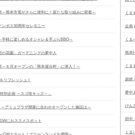
駅物語～熊本市電がさらに便利に！新たな取り組みに密着～
くまも
ステンボス30周年セレモニー
企画
(
！～手軽に楽しめるオシャレ＆手ぶらBBQ～
くま
熊本
秘密の花園」ガーデニングの夢中人
くま
駅物語～６月オープンの「熊本屋台村」に潜入！～
超絶
体をリフレッシュ！
夢中
日特別企画 ～スゴ技キッズ～」
けん
物語 ～アミュプラザ開業に合わせオープンした施設は～
田中
うGWにおススメスポット
くま
！ ～GWスタート！グリーンランドを満喫～