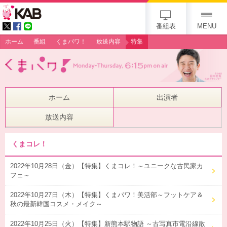
gogo 25th KAB
番組表
MENU
ホーム
番組
くまパワ！
放送内容
特集
ホーム
出演者
放送内容
くまコレ！
2022年10月28日（金）【特集】くまコレ！～ユニークな古民家カ
フェ～
2022年10月27日（木）【特集】くまパワ！美活部～フットケア＆
秋の最新韓国コスメ・メイク～
2022年10月25日（火）【特集】新熊本駅物語 ～古写真市電沿線散