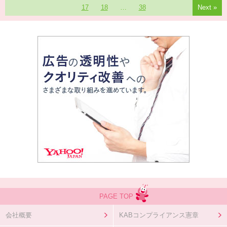
17
18
…
38
Next »
PAGE TOP
会社概要
KABコンプライアンス憲章