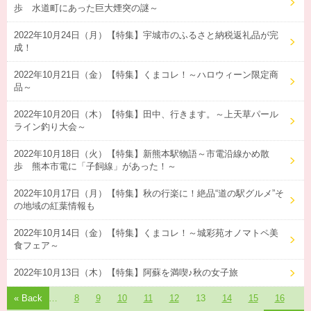
歩 水道町にあった巨大煙突の謎～
2022年10月24日（月）【特集】宇城市のふるさと納税返礼品が完
成！
2022年10月21日（金）【特集】くまコレ！～ハロウィーン限定商
品～
2022年10月20日（木）【特集】田中、行きます。～上天草パール
ライン釣り大会～
2022年10月18日（火）【特集】新熊本駅物語～市電沿線かめ散
歩 熊本市電に「子飼線」があった！～
2022年10月17日（月）【特集】秋の行楽に！絶品“道の駅グルメ”そ
の地域の紅葉情報も
2022年10月14日（金）【特集】くまコレ！～城彩苑オノマトペ美
食フェア～
2022年10月13日（木）【特集】阿蘇を満喫♪秋の女子旅
« Back
1
…
8
9
10
11
12
13
14
15
16