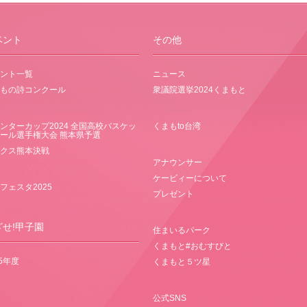
ベント
その他
ント一覧
ニュース
もの詩コンクール
衆議院選挙2024くまもと
ンターカップ2024 全国高校バスケッ
くまもto台湾
ール選手権大会 熊本県予選
クス熊本決戦
アナウンサー
ケービィーについて
フェスタ2025
プレゼント
ざせ!甲子園
住まいるパーク
くまもと#おむすびと
25年度
くまもと５ツ星
公式SNS