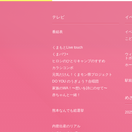
テレビ
イ
番組表
イベ
こど
くまもとLive touch
くまパワ+
ウィ
トボ
ヒロシのひとりキャンプのすすめ
ホー
カラシコンボ
元気だけん！くまモン県プロジェクト
駅前
DO YOU のうぎょう？合唱団
家族のWA！〜想いを詩にのせて〜
赤ちゃんと一緒！
め
熊本なんでも総選挙
20
内密出産のリアル