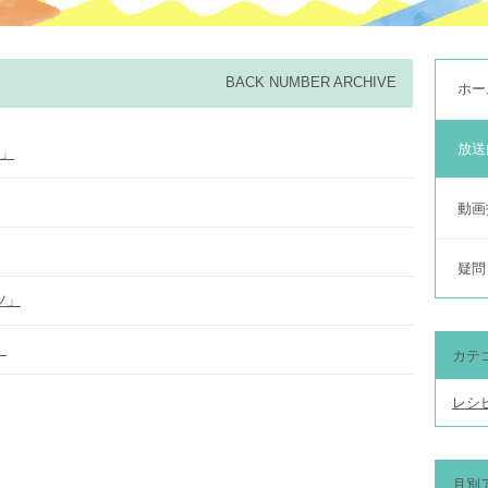
BACK NUMBER ARCHIVE
ホー
放送
理」
動画
疑問
ツ」
」
カテ
レシ
月別