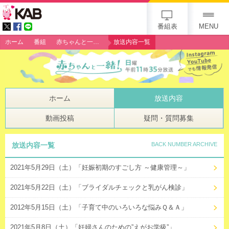
gogo 25th KAB
番組表
MENU
ホーム
番組
赤ちゃんと一緒！
放送内容一覧
ホーム
放送内容
動画投稿
疑問・質問募集
放送内容一覧
BACK NUMBER ARCHIVE
2021年5月29日（土）「妊娠初期のすごし方 ～健康管理～」
2021年5月22日（土）「ブライダルチェックと乳がん検診」
2012年5月15日（土）「子育て中のいろいろな悩みＱ＆Ａ」
2021年5月8日（土）「妊婦さんのための”えがお学級”」