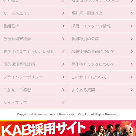
会社概要
KABコンプライアンス憲章
サービスエリア
系列局・関連企業
番組基準
採用・インターン情報
放送番組審議会
番組種別の公表
青少年に見てもらいたい番組
名義後援の依頼について
国民保護業務計画
著作権とリンクについて
プライバシーポリシー
このサイトについて
ご意見・ご感想
よくある質問
サイトマップ
Copyright © Kumamoto Asahi Broadcasting Co., Ltd. All Rights Reserved.