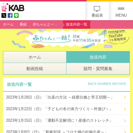
gogo 25th KAB
番組表
MENU
ホーム
番組
赤ちゃんと一緒！
放送内容一覧
ホーム
放送内容
動画投稿
疑問・質問募集
放送内容一覧
BACK NUMBER ARCHIVE
2023年1月29日（日）「出産の方法 ～経膣分娩と帝王切開～」
2023年1月22日（日）「子どもの冬の体力づくり～外遊び～」
2023年1月15日（日）「運動不足解消に！産後のストレッチ」
2023年1月8日（日）「新春対談 ～コロナ禍の妊娠出産～」